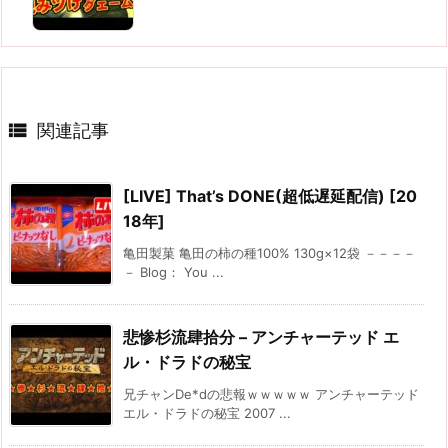

関連記事
[LIVE] That’s DONE(超低遅延配信) [20
18年]
亀田製菓 亀田の柿の種100% 130g×12袋 －－－－
－ Blog： You ...
悲惨杉流肆拾分 – アンチャーテッド エ
ル・ドラドの秘宝
兄チャンDe*dの悲報ｗｗｗｗｗ アンチャーテッド
エル・ドラドの秘宝 2007 ...