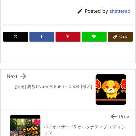

Posted by
shattered
Copy

Next
[実況] 狗祭(iNu-mAtSuRi) - CoD4 [最凶]

Prev
バイオハザード5 オルタナティブ エディシ
ョン