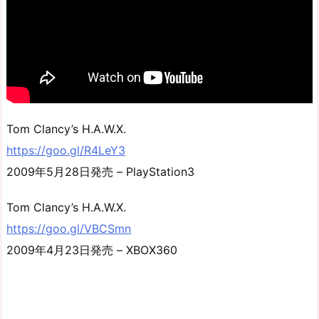
Tom Clancy’s H.A.W.X.
https://goo.gl/R4LeY3
2009年5月28日発売 – PlayStation3
Tom Clancy’s H.A.W.X.
https://goo.gl/VBCSmn
2009年4月23日発売 – XBOX360