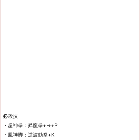
必殺技
・超神拳：昇龍拳+→+P
・風神脚：逆波動拳+K