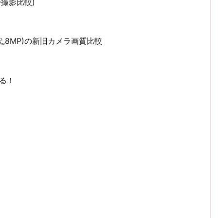
時撮影比較)
(第6世代,8MP)の新旧カメラ画質比較
ぎる！