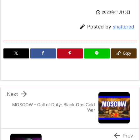

2023年11月15日

Posted by
shattered
Copy

Next
MOSCOW - Call of Duty: Black Ops Cold
War

Prev