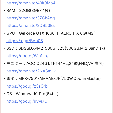
https://amzn.to/49k9Mp4
・RAM：32GB(8GB×4枚)
https://amzn.to/3ZCbAqg
https://amzn.to/2DB53Bs
・GPU：GeForce GTX 1660 Ti AERO ITX 6G(MSI)
https://x.gd/BVb0S
・SSD：SDSSDXPM2-500G-J25(500GB,M.2,SanDisk)
https://goo.gl/Wm1vre
・モニター：AOC C24G1/11(144Hz,24型,FHD,VA,曲面)
https://amzn.to/2NASmLk
・電源：MPX-7501-AMAAB-JP(750W,CoolerMaster)
https://goo.gl/z3sQrb
・OS：Windows10 Pro(64bit)
https://goo.gl/uVvi7C