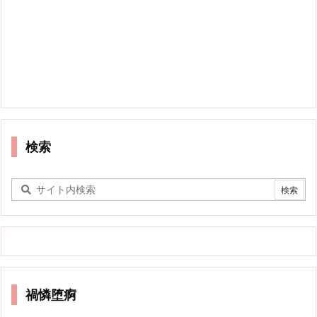
検索
禍憐堕痾