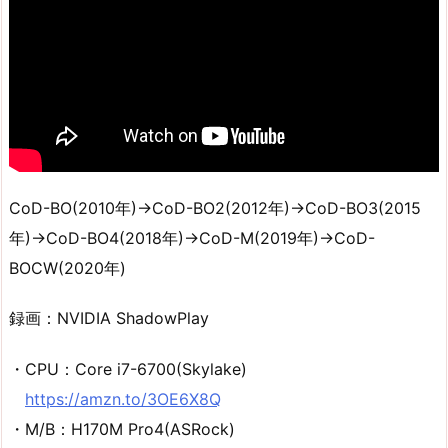
CoD-BO(2010年)→CoD-BO2(2012年)→CoD-BO3(2015
年)→CoD-BO4(2018年)→CoD-M(2019年)→CoD-
BOCW(2020年)
録画：NVIDIA ShadowPlay
・CPU：Core i7-6700(Skylake)
https://amzn.to/3OE6X8Q
・M/B：H170M Pro4(ASRock)