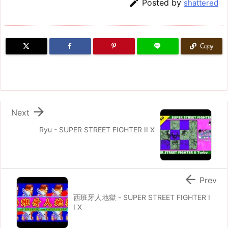

Posted by
shattered
Copy

Next
Ryu - SUPER STREET FIGHTER II X

Prev
西班牙人地獄 - SUPER STREET FIGHTER I
I X