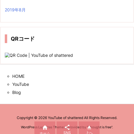
2019年8月
QRコード
HOME
YouTube
Blog
Copyright ©
2026
YouTube of shattered
All Rights Reserved.



WordPress Luxeritas Theme is provided by "
Thought is free
".
SNS
上へ
ホーム