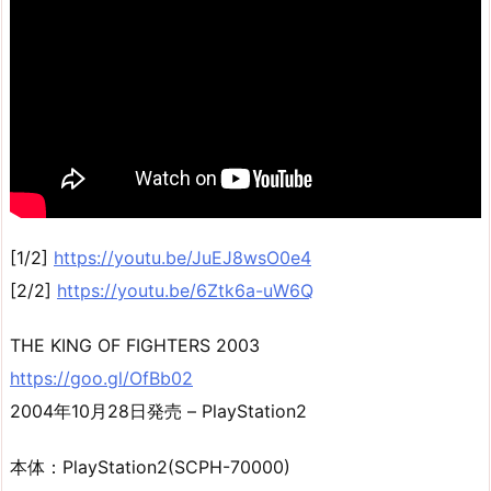
[1/2]
https://youtu.be/JuEJ8wsO0e4
[2/2]
https://youtu.be/6Ztk6a-uW6Q
THE KING OF FIGHTERS 2003
https://goo.gl/OfBb02
2004年10月28日発売 – PlayStation2
本体：PlayStation2(SCPH-70000)