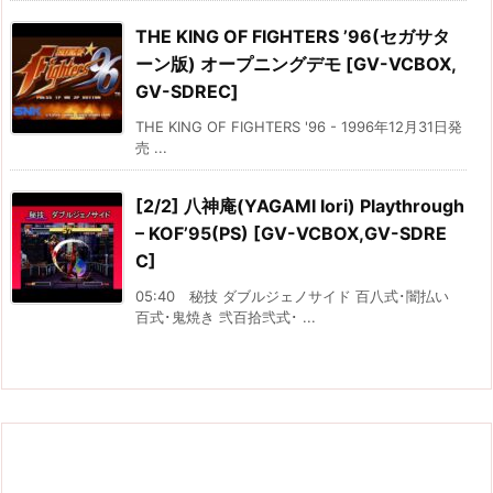
THE KING OF FIGHTERS ’96(セガサタ
ーン版) オープニングデモ [GV-VCBOX,
GV-SDREC]
THE KING OF FIGHTERS '96 - 1996年12月31日発
売 ...
[2/2] 八神庵(YAGAMI Iori) Playthrough
– KOF’95(PS) [GV-VCBOX,GV-SDRE
C]
05:40 秘技 ダブルジェノサイド 百八式･闇払い
百式･鬼焼き 弐百拾弐式･ ...