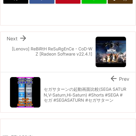

Next
[Lenovo] ReBiRtH ReSuRgEnCe - CoD-W
Z [Radeon Software v22.4.1]

Prev
セガサターンの起動画面比較(SEGA SATUR
N,V-Saturn,Hi-Saturn) #Shorts #SEGA #
セガ #SEGASATURN #セガサターン