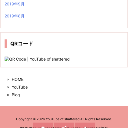
2019年9月
2019年8月
QRコード
HOME
YouTube
Blog
Copyright ©
2026
YouTube of shattered
All Rights Reserved.
WordPress Luxeritas Theme is provided by "
Thought is free
".