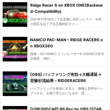
Ridge Racer 6 on XBOX ONE(Backwar
d-Compatibility)
2021年11月16日に下位互換に対応シたグァ、今回
の対応を以て下位互換対応タイ ...
NAMCO PAC-MAN – RIDGE RACER6 o
n XBOX360
録画：GV-HDREC リッジレーサー6 2005年12月10
日発売 - XBO ...
[OBS] バッファリング有効→大幅遅延→
悲惨杉流結果 – RIDGERACER6
バッファリングを有効にすると、映像と音声がバッ
ファされ、正確で滑らかになるが、遅 ...
[USB3HDCAP] R6 Rec by OBS [STAR