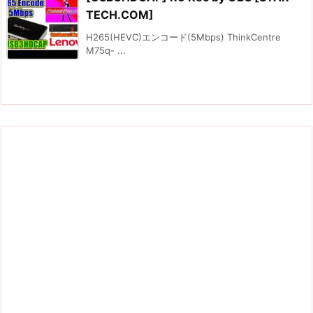
TECH.COM]
H265(HEVC)エンコード(5Mbps) ThinkCentre
M75q- ...