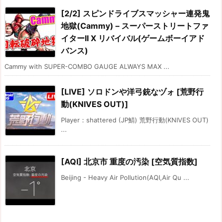
[2/2] スピンドライブスマッシャー連発鬼
地獄(Cammy) – スーパーストリートファ
イターII X リバイバル(ゲームボーイアド
バンス)
Cammy with SUPER-COMBO GAUGE ALWAYS MAX ...
[LIVE] ソロドンや洋弓銃なヅォ [荒野行
動(KNIVES OUT)]
Player：shattered (JP鯖) 荒野行動(KNIVES OUT)
...
[AQI] 北京市 重度の汚染 [空気質指数]
Beijing - Heavy Air Pollution(AQI,Air Qu ...