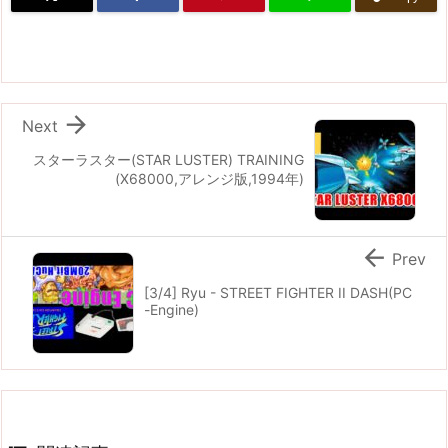

Next
スターラスター(STAR LUSTER) TRAINING
(X68000,アレンジ版,1994年)

Prev
[3/4] Ryu - STREET FIGHTER II DASH(PC
-Engine)