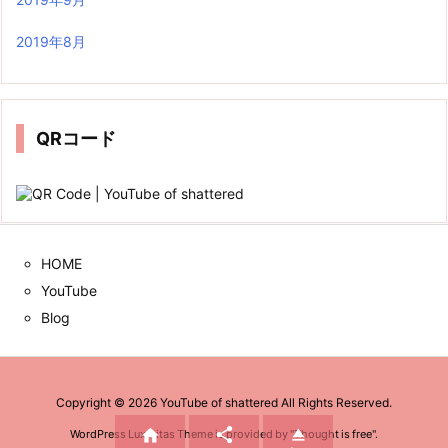
2019年8月
QRコード
HOME
YouTube
Blog
Copyright ©
2026
YouTube of shattered
All Rights Reserved.



WordPress Luxeritas Theme is provided by "
Thought is free
".