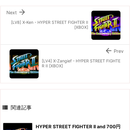

Next
[LV8] X-Ken - HYPER STREET FIGHTER II
[XBOX]

Prev
[LV4] X-Zangief - HYPER STREET FIGHTE
R II [XBOX]

関連記事
HYPER STREET FIGHTER II and 700円