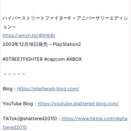
ハイパーストリートファイターII ～アニバーサリーエディシ
ョン～
https://amzn.to/4ltHb6r
2003年12月18日発売 – PlayStation2
#STREETFIGHTER #capcom #XBOX
－－－－－
Blog：
https://shattered-blog.com/
YouTube Blog：
https://youtube.shattered-blog.com/
TikTok(@shattered2015)：
https://www.tiktok.com/@sha
ttered2015