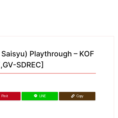
aisyu) Playthrough – KOF
X,GV-SDREC]
Pin it
LINE
Copy