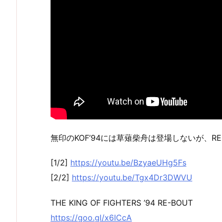
無印のKOF’94には草薙柴舟は登場しないが、R
[1/2]
https://youtu.be/BzyaeUHg5Fs
[2/2]
https://youtu.be/Tgx4Dr3DWVU
THE KING OF FIGHTERS ’94 RE-BOUT
https://goo.gl/x6ICcA