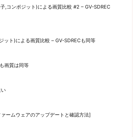
続(S端子,コンポジット)による画質比較 #2 – GV-SDREC
ンポジット)による画質比較 – GV-SDRECも同等
RECも画質は同等
違い
[ファームウェアのアップデートと確認方法]