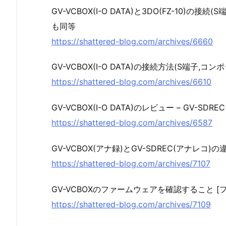
GV-VCBOX(I-O DATA)と3DO(FZ-10)の接
も同等
https://shattered-blog.com/archives/6660
GV-VCBOX(I-O DATA)の接続方法(S端子,コ
https://shattered-blog.com/archives/6610
GV-VCBOX(I-O DATA)のレビュー – GV-SD
https://shattered-blog.com/archives/6587
GV-VCBOX(アナ録)とGV-SDREC(アナレコ)の
https://shattered-blog.com/archives/7107
GV-VCBOXのファームウェアを確認すること 
https://shattered-blog.com/archives/7109