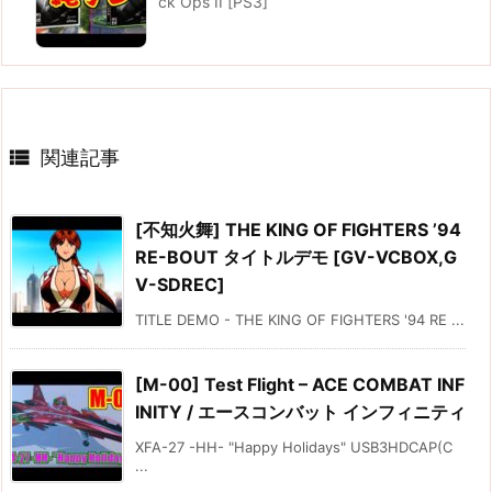
ck Ops II [PS3]

関連記事
[不知火舞] THE KING OF FIGHTERS ’94
RE-BOUT タイトルデモ [GV-VCBOX,G
V-SDREC]
TITLE DEMO - THE KING OF FIGHTERS '94 RE ...
[M-00] Test Flight – ACE COMBAT INF
INITY / エースコンバット インフィニティ
XFA-27 -HH- "Happy Holidays" USB3HDCAP(C
...