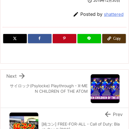

2019年12月30日

Posted by
shattered
Copy

Next
サイロック(Psylocke) Playthrough - X-ME
N CHILDREN OF THE ATOM

Prev
[純コン] FREE-FOR-ALL - Call of Duty: Bla