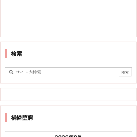
検索
禍憐堕痾