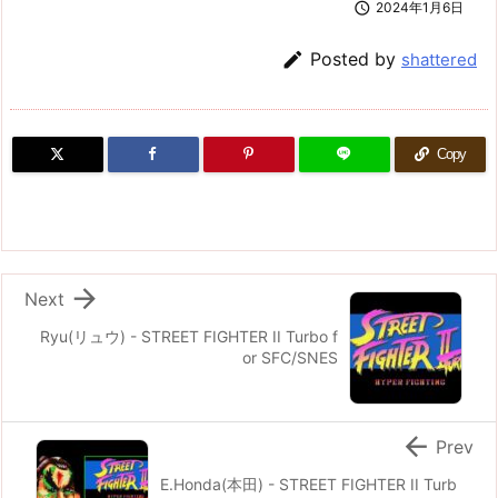

2024年1月6日

Posted by
shattered
Copy

Next
Ryu(リュウ) - STREET FIGHTER II Turbo f
or SFC/SNES

Prev
E.Honda(本田) - STREET FIGHTER II Turb