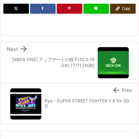
Copy

Next
[XBOX ONE] アップデートの様子(10.0.19
041.7771) [4GB]

Prev
Ryu - SUPER STREET FIGHTER II X for 3D
O