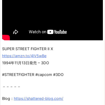
SUPER STREET FIGHTER II X
https://amzn.to/4lV5wBe
1994年11月13日発売 – 3DO
#STREETFIGHTER #capcom #3DO
－－－－－
Blog：
https://shattered-blog.com/