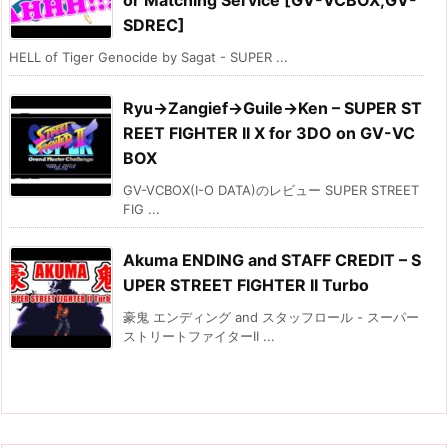
or Matching Service [GV-VCBOX,GV-
SDREC]
HELL of Tiger Genocide by Sagat - SUPER ...
Ryu→Zangief→Guile→Ken – SUPER ST
REET FIGHTER II X for 3DO on GV-VC
BOX
GV-VCBOX(I-O DATA)のレビュー SUPER STREET
FIG ...
Akuma ENDING and STAFF CREDIT – S
UPER STREET FIGHTER II Turbo
豪鬼 エンディング and スタッフロール - スーパー
ストリートファイターII ...