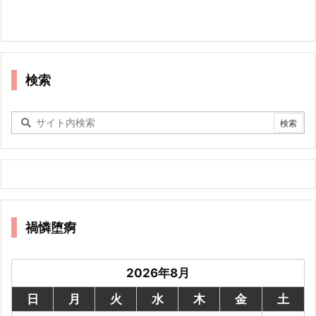
検索
禍憐堕痾
2026年8月
日
月
火
水
木
金
土