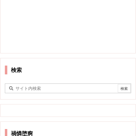
検索
禍憐堕痾