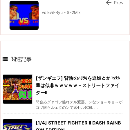

Prev
vs Evil-Ryu - SF2Mix

関連記事
[ザンギエフ] 背陰のﾊﾘﾂｷを返ｾﾙとかﾕｯﾃﾙ
輩は似非ｗｗｗｗｗ – ストリートファイ
ターII
間合ゐグァゴツ離れテル渡嘉、ンなジョ～キョ～が
ゴツ限らルェタのンで返セル(CEL ...
[1/4] STREET FIGHTER II DASH RAINB