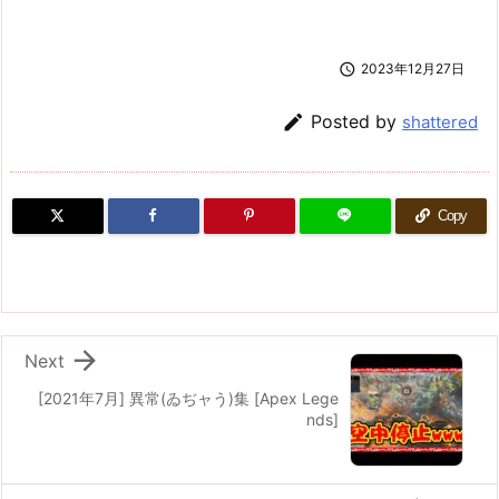

2023年12月27日

Posted by
shattered
Copy

Next
[2021年7月] 異常(ゐぢャう)集 [Apex Lege
nds]