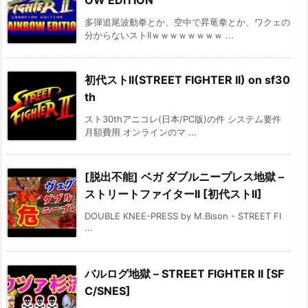
OW EDITION
多弾追尾波動拳とか、空中で昇竜拳とか、ワクェの
分からないストIIｗｗｗｗｗｗｗｗ ...
初代ストII(STREET FIGHTER II) on sf30
th
スト30thアニコレ(日本/PC版)の件 システム要件
月額費用 オンラインのマ ...
[脱出不能] ベガ ダブルニープレス地獄 –
ストリートファイターII [初代ストII]
DOUBLE KNEE-PRESS by M.Bison - STREET FI
...
バルログ地獄 – STREET FIGHTER II [SF
C/SNES]