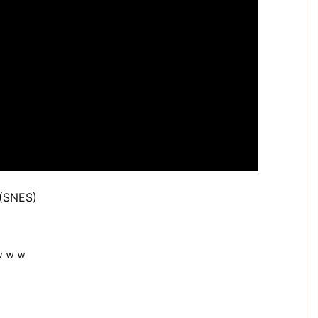
I(SNES)
ｗｗｗ