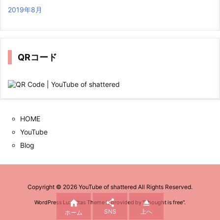
2019年8月
QRコード
HOME
YouTube
Blog
Copyright ©
2026
YouTube of shattered
All Rights Reserved.



WordPress Luxeritas Theme is provided by "
Thought is free
".
SNS
上へ
ホーム