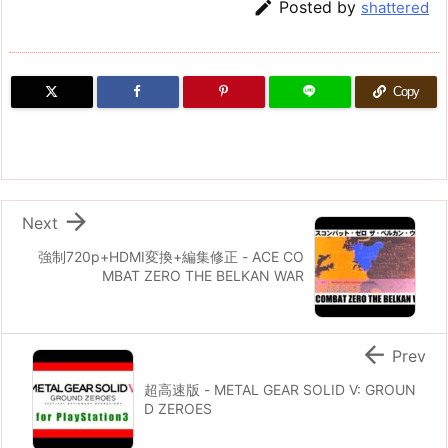

Posted by
shattered
Copy

Next
強制720p+HDMI変換+編集修正 - ACE CO
MBAT ZERO THE BELKAN WAR

Prev
超高速版 - METAL GEAR SOLID V: GROUN
D ZEROES