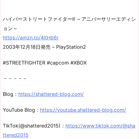
ハイパーストリートファイターII ～アニバーサリーエディシ
ョン～
https://amzn.to/4ltHb6r
2003年12月18日発売 – PlayStation2
#STREETFIGHTER #capcom #XBOX
－－－－－
Blog：
https://shattered-blog.com/
YouTube Blog：
https://youtube.shattered-blog.com/
TikTok(@shattered2015)：
https://www.tiktok.com/@sha
ttered2015