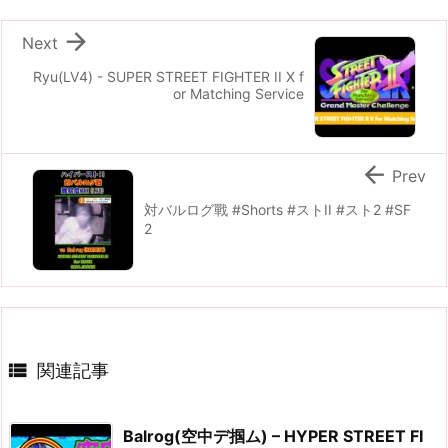

Next
Ryu(LV4) - SUPER STREET FIGHTER II X f
or Matching Service

Prev
対バルログ戰 #Shorts #ストII #スト2 #SF
2

関連記事
Balrog(空中デ掴ム) – HYPER STREET FI