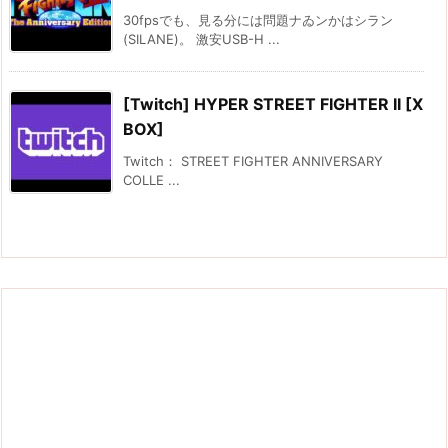
30fpsでも、見る分には問題ナゐンかはシラン
(SILANE)。 激安USB-H ...
[Twitch] HYPER STREET FIGHTER II [X
BOX]
Twitch： STREET FIGHTER ANNIVERSARY
COLLE ...