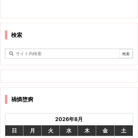
検索
禍憐堕痾
2026年8月
日
月
火
水
木
金
土