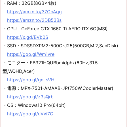
・RAM：32GB(8GB×4枚)
https://amzn.to/3ZCbAqg
https://amzn.to/2DB53Bs
・GPU：GeForce GTX 1660 Ti AERO ITX 6G(MSI)
https://x.gd/BVb0S
・SSD：SDSSDXPM2-500G-J25(500GB,M.2,SanDisk)
https://goo.gl/Wm1vre
・モニター：EB321HQUBbmidphx(60Hz,31.5
型,WQHD,Acer)
https://goo.gl/gnLsVH
・電源：MPX-7501-AMAAB-JP(750W,CoolerMaster)
https://goo.gl/z3sQrb
・OS：Windows10 Pro(64bit)
https://goo.gl/uVvi7C