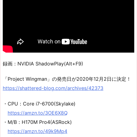
録画：NVIDIA ShadowPlay(Alt+F9)
「Project Wingman」の発売日が2020年12月2日に決定！
https://shattered-blog.com/archives/42373
・CPU：Core i7-6700(Skylake)
https://amzn.to/3OE6X8Q
・M/B：H170M Pro4(ASRock)
https://amzn.to/49k9Mp4