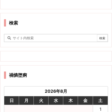
検索
禍憐堕痾
2026年8月
日
月
火
水
木
金
土
1