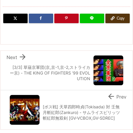
Copy

Next
[3/3] 草薙京軍団(京,京-1,京-2,ストライカ
ー京) - THE KING OF FIGHTERS '99 EVOL
UTION

Prev
[ボス戦] 天草四郎時貞(Tokisada) 対 壬無
月斬紅郎(Zankuro) - サムライスピリッツ
斬紅郎無双剣 [GV-VCBOX,GV-SDREC]