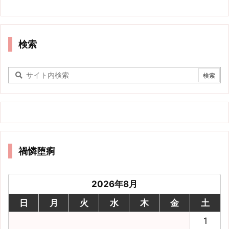
検索
禍憐堕痾
2026年8月
日
月
火
水
木
金
土
1