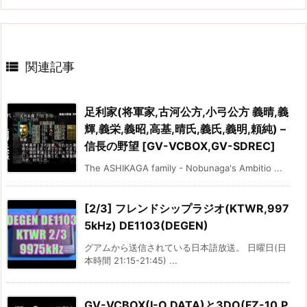

関連記事
足利家(将軍家,古河公方,小弓公方 義晴,義
輝,義栄,義昭,高基,晴氏,義氏,義明,頼純) –
信長の野望 [GV-VCBOX,GV-SDREC]
The ASHIKAGA family - Nobunaga's Ambitio ...
[2/3] フレンドシップラジオ(KTWR,997
5kHz) DE1103(DEGEN)
グアムから送信されている日本語放送。 日曜日(日
本時間 21:15-21:45) ...
GV-VCBOX(I-O DATA)と3DO(FZ-10,P