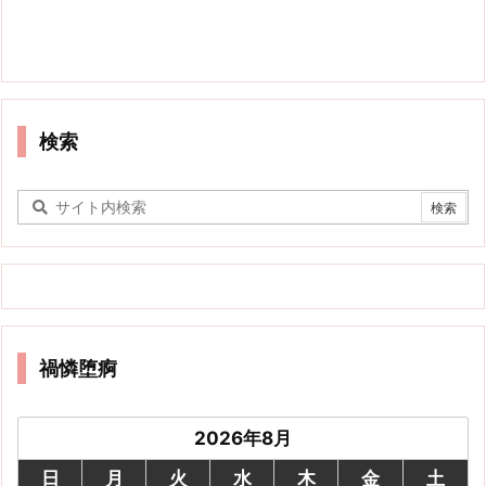
検索
禍憐堕痾
2026年8月
日
月
火
水
木
金
土