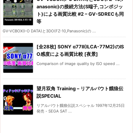
anasonic)の接続方法(S端子,コンポジッ
ト)による画質比較 #2 – GV-SDRECも同
等
GV-VCBOX(I-O DATA)と3DO(FZ-10,Panasonic)の ...
[全28枚] SONY α77II(ILCA-77M2)のIS
O感度による画質比較 [夜景]
Comparison of image quality by ISO speed ...
望月双角 Training – リアルバウト餓狼伝
説SPECIAL
リアルバウト餓狼伝説スペシャル 1997年12月25日
発売 - SEGA SAT ...