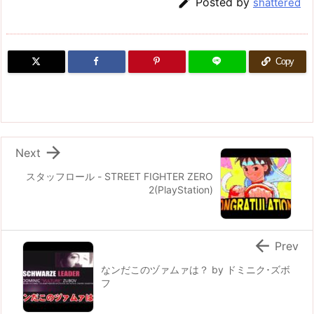

Posted by
shattered
Copy

Next
スタッフロール - STREET FIGHTER ZERO
2(PlayStation)

Prev
なンだこのヅァムァは？ by ドミニク･ズボ
フ