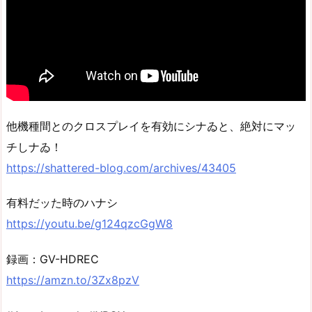
他機種間とのクロスプレイを有効にシナゐと、絶対にマッ
チしナゐ！
https://shattered-blog.com/archives/43405
有料だッた時のハナシ
https://youtu.be/g124qzcGgW8
録画：GV-HDREC
https://amzn.to/3Zx8pzV