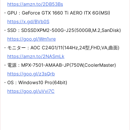
https://amzn.to/2DB53Bs
・GPU：GeForce GTX 1660 Ti AERO ITX 6G(MSI)
https://x.gd/BVb0S
・SSD：SDSSDXPM2-500G-J25(500GB,M.2,SanDisk)
https://goo.gl/Wm1vre
・モニター：AOC C24G1/11(144Hz,24型,FHD,VA,曲面)
https://amzn.to/2NASmLk
・電源：MPX-7501-AMAAB-JP(750W,CoolerMaster)
https://goo.gl/z3sQrb
・OS：Windows10 Pro(64bit)
https://goo.gl/uVvi7C