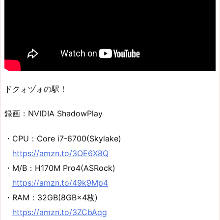
ドクォヅォの駅！
録画：NVIDIA ShadowPlay
・CPU：Core i7-6700(Skylake)
https://amzn.to/3OE6X8Q
・M/B：H170M Pro4(ASRock)
https://amzn.to/49k9Mp4
・RAM：32GB(8GB×4枚)
https://amzn.to/3ZCbAqg