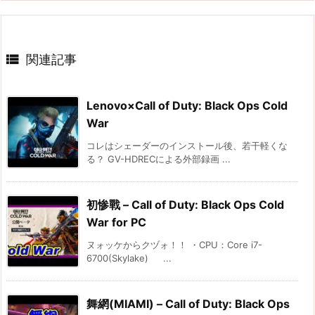

関連記事
Lenovo×Call of Duty: Black Ops Cold
War
コレはシェーダーのインストール後、若干軽くな
る？ GV-HDRECによる外部録画 ...
初惨戰 – Call of Duty: Black Ops Cold
War for PC
ヌォッケからクヅォ！！ ・CPU：Core i7-
6700(Skylake) ...
舞網(MIAMI) – Call of Duty: Black Ops