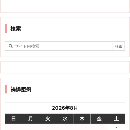
検索
禍憐堕痾
2026年8月
日
月
火
水
木
金
土
1