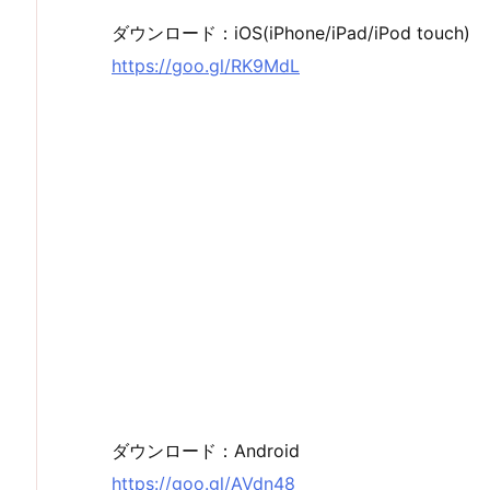
ダウンロード：iOS(iPhone/iPad/iPod touch)
https://goo.gl/RK9MdL
ダウンロード：Android
https://goo.gl/AVdn48