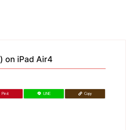
on iPad Air4
Pin it
LINE
Copy