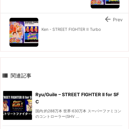

Prev
Ken - STREET FIGHTER II Turbo

関連記事
Ryu/Guile – STREET FIGHTER II for SF
C
国内:約288万本 世界:630万本 スーパーファミコン
のコントローラー(SHV ...