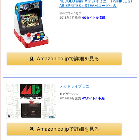
NEOGEO mini ネオジオミニ「TWINKLE ST
AR SPRITES」STEAMコード付き
SNKプレイモア
2018年7月発売
40タイトル収録
Amazon.co.jpで詳細を見る
メガドライブミニ
セガゲームス
2019年9月発売
42タイトル収録
Amazon.co.jpで詳細を見る