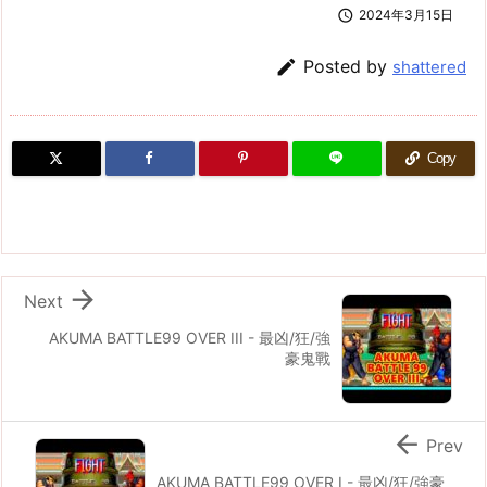

2024年3月15日

Posted by
shattered
Copy

Next
AKUMA BATTLE99 OVER III - 最凶/狂/強
豪鬼戰

Prev
AKUMA BATTLE99 OVER I - 最凶/狂/強豪