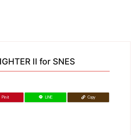
GHTER II for SNES
Pin it
LINE
Copy