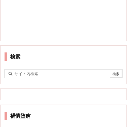
検索
禍憐堕痾