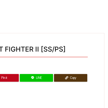
 FIGHTER II [SS/PS]
Pin it
LINE
Copy