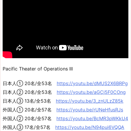
Pacific Theater of Operations III
日本人① 20名/全53名
https://youtu.be/dMUS2X6BRPg
日本人② 20名/全53名
https://youtu.be/aGCj5F0COng
日本人③ 13名/全53名
https://youtu.be/3_znULzZ85k
外国人① 20名/全57名
https://youtu.be/rUNeHfusRJs
外国人② 20名/全57名
https://youtu.be/BcMR3pWKkU4
外国人③ 17名/全57名
https://youtu.be/N94pui6VQQA