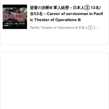
提督の決断III 軍人経歴 – 日本人③ 13名/
全53名 – Career of serviceman in Pacif
ic Theater of Operations III
Pacific Theater of Operations III 日本人① 2 ...