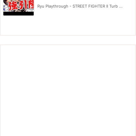
Ryu Playthrough - STREET FIGHTER II Turb ...