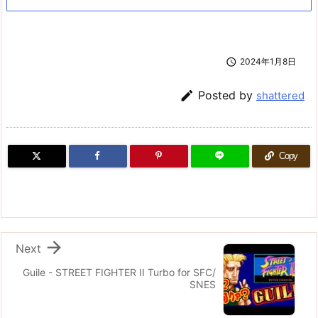

2024年1月8日

Posted by
shattered
Copy

Next
Guile - STREET FIGHTER II Turbo for SFC/
SNES