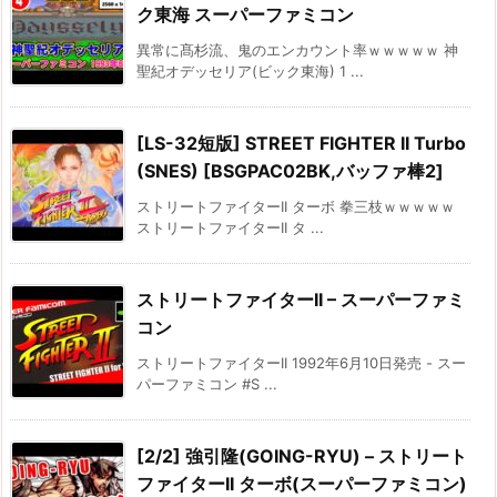
ク東海 スーパーファミコン
異常に髙杉流、鬼のエンカウント率ｗｗｗｗｗ 神
聖紀オデッセリア(ビック東海) 1 ...
[LS-32短版] STREET FIGHTER II Turbo
(SNES) [BSGPAC02BK,バッファ棒2]
ストリートファイターII ターボ 拳三枝ｗｗｗｗｗ
ストリートファイターII タ ...
ストリートファイターII – スーパーファミ
コン
ストリートファイターII 1992年6月10日発売 - スー
パーファミコン #S ...
[2/2] 強引隆(GOING-RYU) – ストリート
ファイターII ターボ(スーパーファミコン)