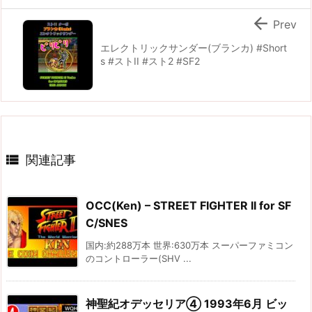

Prev
エレクトリックサンダー(ブランカ) #Short
s #ストII #スト2 #SF2

関連記事
OCC(Ken) – STREET FIGHTER II for SF
C/SNES
国内:約288万本 世界:630万本 スーパーファミコン
のコントローラー(SHV ...
神聖紀オデッセリア④ 1993年6月 ビッ