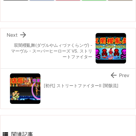

Next
双闇櫻亂舞(ダヴルやムィづァくらンヴ) -
マーヴル・スーパーヒーローズ VS. ストリ
ートファイター

Prev
[初代] ストリートファイターII [闇骸流]

関連記事