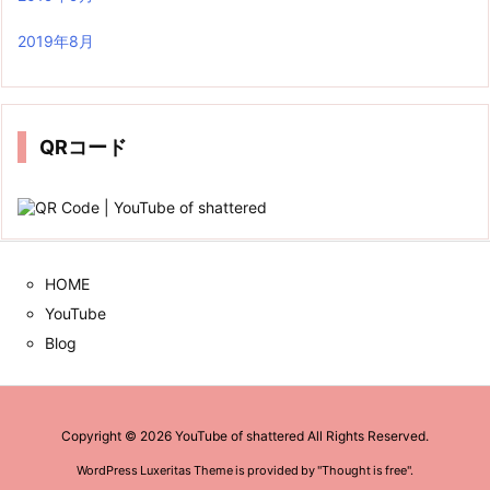
2019年8月
QRコード
HOME
YouTube
Blog
Copyright ©
2026
YouTube of shattered
All Rights Reserved.
WordPress Luxeritas Theme is provided by "
Thought is free
".