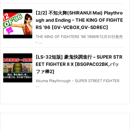
[2/2] 不知火舞(SHIRANUI Mai) Playthro
ugh and Ending – THE KING OF FIGHTE
RS ’96 [GV-VCBOX,GV-SDREC]
THE KING OF FIGHTERS '96 1996年12月31日発売
- ...
[LS-32短版] 豪鬼快調進行 – SUPER STR
EET FIGHTER II X [BSGPAC02BK,バッ
ファ棒2]
Akuma Playthrough - SUPER STREET FIGHTER
...