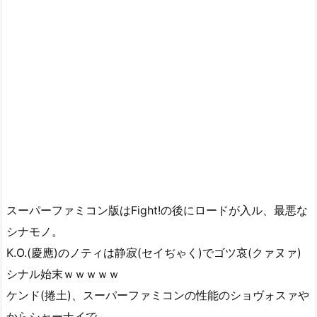
スーパーファミコン版はFight!の後にロードが入ル、最悪な
シナモノ。
K.O.(慶應)のノティは静寂(セイぢゃく)でゴツ哀(クァヌァ)
シナル始末ｗｗｗｗｗ
ケンド(捲土)、スーパーファミコンの性能のショヴォスァや
からシャーナイで…