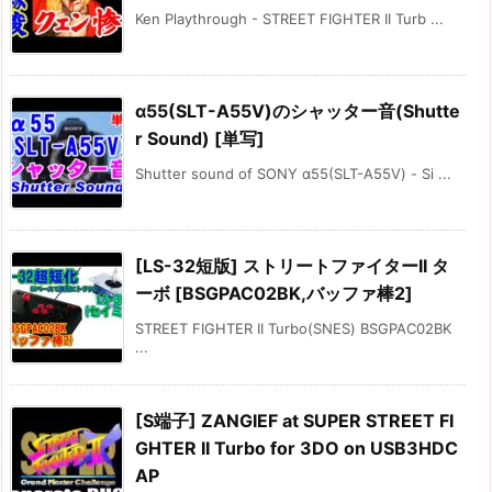
Ken Playthrough - STREET FIGHTER II Turb ...
α55(SLT-A55V)のシャッター音(Shutte
r Sound) [単写]
Shutter sound of SONY α55(SLT-A55V) - Si ...
[LS-32短版] ストリートファイターII タ
ーボ [BSGPAC02BK,バッファ棒2]
STREET FIGHTER II Turbo(SNES) BSGPAC02BK
...
[S端子] ZANGIEF at SUPER STREET FI
GHTER II Turbo for 3DO on USB3HDC
AP