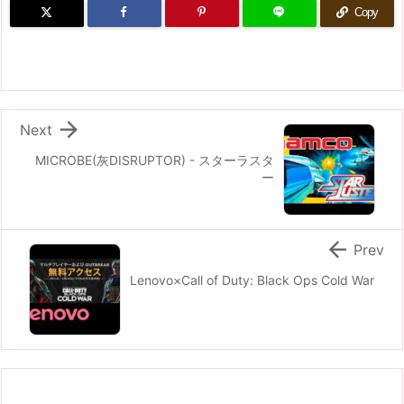
Copy

Next
MICROBE(灰DISRUPTOR) - スターラスタ
ー

Prev
Lenovo×Call of Duty: Black Ops Cold War