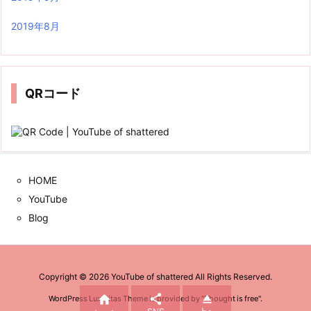
2019年8月
QRコード
HOME
YouTube
Blog
Copyright ©
2026
YouTube of shattered
All Rights Reserved.



WordPress Luxeritas Theme is provided by "
Thought is free
".
SNS
上へ