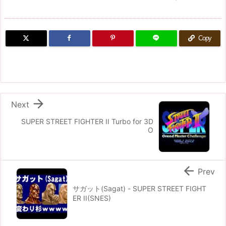
Copy

Next
SUPER STREET FIGHTER II Turbo for 3D
O

Prev
サガット(Sagat) - SUPER STREET FIGHT
ER II(SNES)