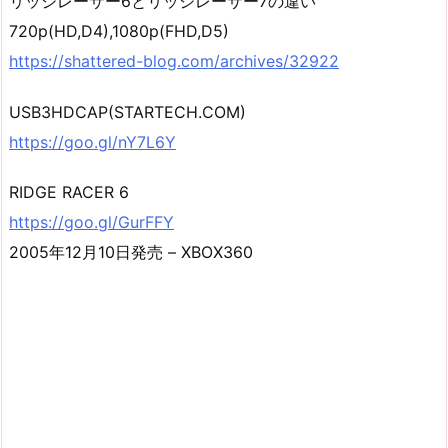
リッジレーサー6とリッジレーサー7の違い
720p(HD,D4),1080p(FHD,D5)
https://shattered-blog.com/archives/32922
USB3HDCAP(STARTECH.COM)
https://goo.gl/nY7L6Y
RIDGE RACER 6
https://goo.gl/GurFFY
2005年12月10日発売 – XBOX360