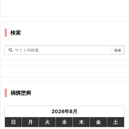
検索
禍憐堕痾
2026年8月
日
月
火
水
木
金
土