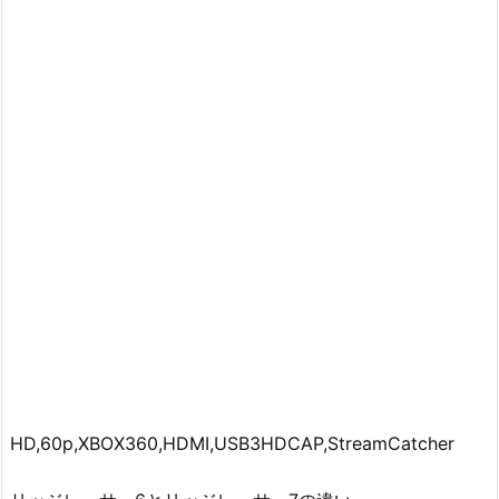
HD,60p,XBOX360,HDMI,USB3HDCAP,StreamCatcher