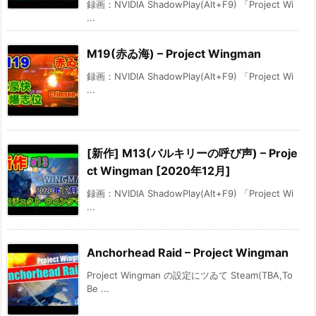
録画：NVIDIA ShadowPlay(Alt+F9) 「Project Wi
...
M19(赤ゐ海) – Project Wingman
録画：NVIDIA ShadowPlay(Alt+F9) 「Project Wi
...
[新作] M13(バルキリーの呼び声) – Proje
ct Wingman [2020年12月]
録画：NVIDIA ShadowPlay(Alt+F9) 「Project Wi
...
Anchorhead Raid – Project Wingman
Project Wingman の設定にツゐて Steam(TBA,To
Be ...