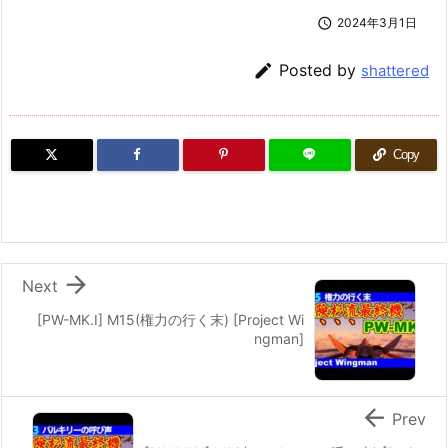

2024年3月1日

Posted by
shattered
Copy

Next
[PW-MK.I] M15(権力の行く末) [Project Wi
ngman]

Prev