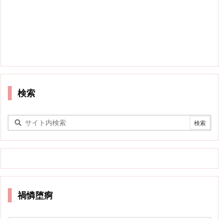
検索
禍憐堕痾