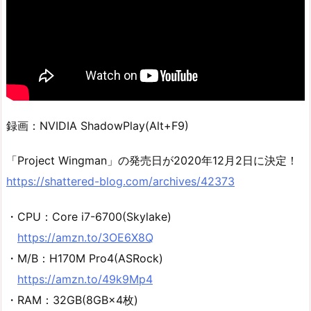
録画：NVIDIA ShadowPlay(Alt+F9)
「Project Wingman」の発売日が2020年12月2日に決定！
https://shattered-blog.com/archives/42373
・CPU：Core i7-6700(Skylake)
https://amzn.to/3OE6X8Q
・M/B：H170M Pro4(ASRock)
https://amzn.to/49k9Mp4
・RAM：32GB(8GB×4枚)