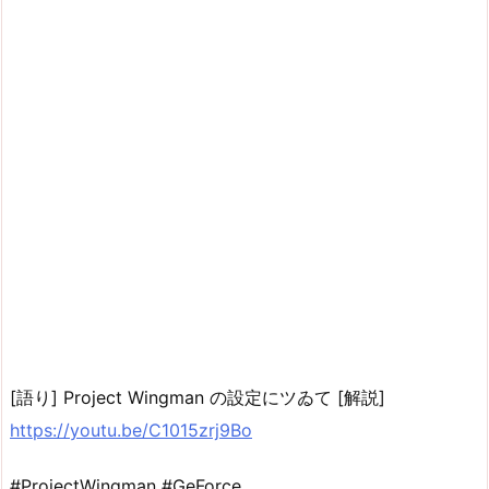
[語り] Project Wingman の設定にツゐて [解説]
https://youtu.be/C1015zrj9Bo
#ProjectWingman #GeForce