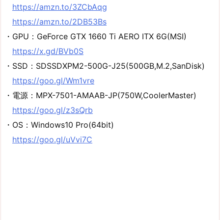
https://amzn.to/3ZCbAqg
https://amzn.to/2DB53Bs
・GPU：GeForce GTX 1660 Ti AERO ITX 6G(MSI)
https://x.gd/BVb0S
・SSD：SDSSDXPM2-500G-J25(500GB,M.2,SanDisk)
https://goo.gl/Wm1vre
・電源：MPX-7501-AMAAB-JP(750W,CoolerMaster)
https://goo.gl/z3sQrb
・OS：Windows10 Pro(64bit)
https://goo.gl/uVvi7C