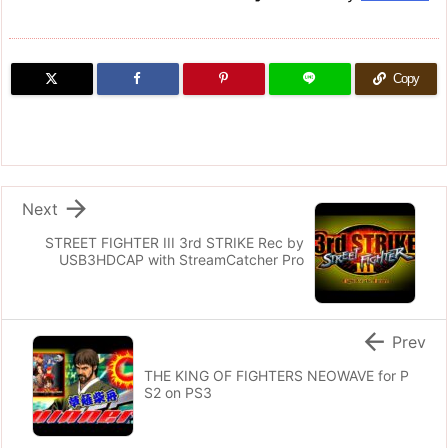
Copy

Next
STREET FIGHTER III 3rd STRIKE Rec by
USB3HDCAP with StreamCatcher Pro

Prev
THE KING OF FIGHTERS NEOWAVE for P
S2 on PS3