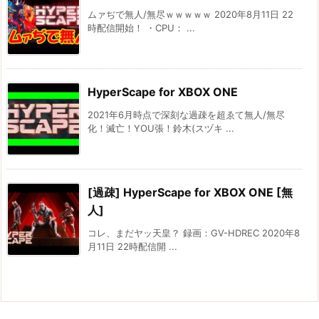
ムァぢで無人/無尽ｗｗｗｗｗ 2020年8月11日 22
時配信開始！ ・CPU： ...
HyperScape for XBOX ONE
2021年6月時点で深刻な過疎を超ゑて無人/無尽
化！滅亡！YOU張！鈴木(スヅキ ...
[過疎] HyperScape for XBOX ONE [無
人]
コレ、まだヤッ天皇？ 録画：GV-HDREC 2020年8
月11日 22時配信開 ...