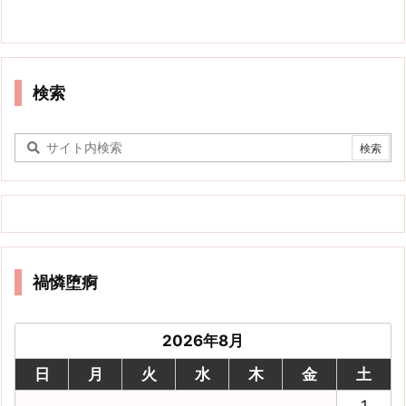
検索
禍憐堕痾
2026年8月
日
月
火
水
木
金
土