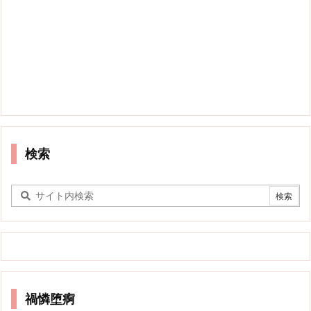
検索
禍憐堕痾