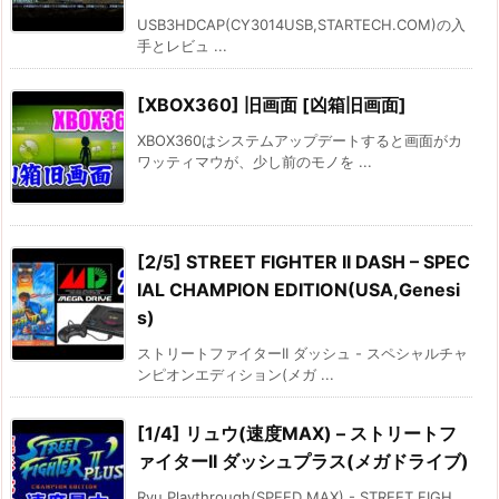
USB3HDCAP(CY3014USB,STARTECH.COM)の入
手とレビュ ...
[XBOX360] 旧画面 [凶箱旧画面]
XBOX360はシステムアップデートすると画面がカ
ワッティマウが、少し前のモノを ...
[2/5] STREET FIGHTER II DASH – SPEC
IAL CHAMPION EDITION(USA,Genesi
s)
ストリートファイターII ダッシュ - スペシャルチャ
ンピオンエディション(メガ ...
[1/4] リュウ(速度MAX) – ストリートフ
ァイターII ダッシュプラス(メガドライブ)
Ryu Playthrough(SPEED MAX) - STREET FIGH ...