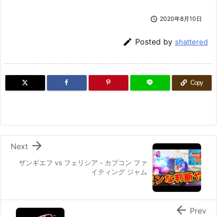

2020年8月10日

Posted by
shattered
Copy

Next
ザンギエフ vs フェリシア - カプコン ファ
イティング ジャム

Prev