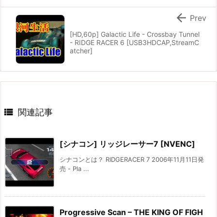

Prev
[HD,60p] Galactic Life - Crossbay Tunnel
- RIDGE RACER 6 [USB3HDCAP,StreamC
atcher]

関連記事
[シナコン] リッジレーサー7 [NVENC]
シナコンとは？ RIDGERACER 7 2006年11月11日発
売 - Pla ...
Progressive Scan – THE KING OF FIGH