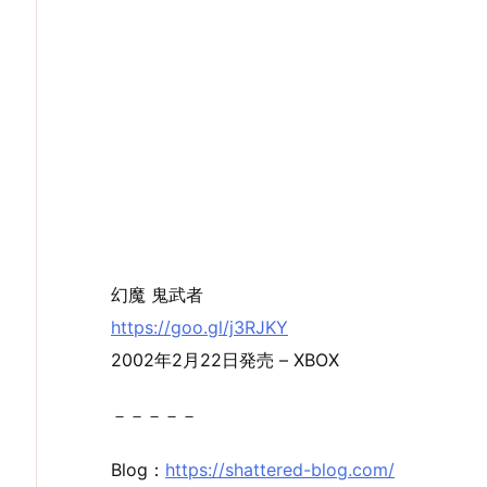
幻魔 鬼武者
https://goo.gl/j3RJKY
2002年2月22日発売 – XBOX
－－－－－
Blog：
https://shattered-blog.com/