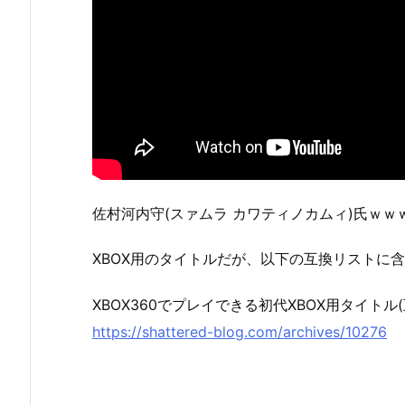
佐村河内守(スァムラ カワティノカムィ)氏ｗｗ
XBOX用のタイトルだが、以下の互換リストに含
XBOX360でプレイできる初代XBOX用タイトル
https://shattered-blog.com/archives/10276