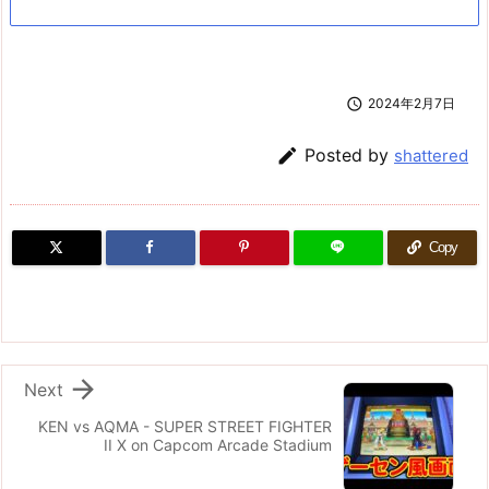

2024年2月7日

Posted by
shattered
Copy

Next
KEN vs AQMA - SUPER STREET FIGHTER
II X on Capcom Arcade Stadium