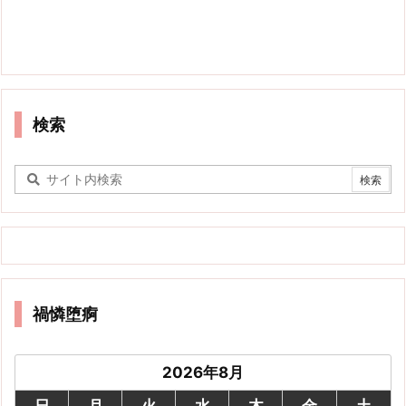
検索
禍憐堕痾
2026年8月
日
月
火
水
木
金
土