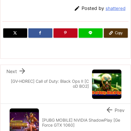

Posted by
shattered
Copy

Next
[GV-HDREC] Call of Duty: Black Ops II [C
oD BO2]

Prev
[PUBG MOBILE] NVIDIA ShadowPlay [Ge
Force GTX 1060]