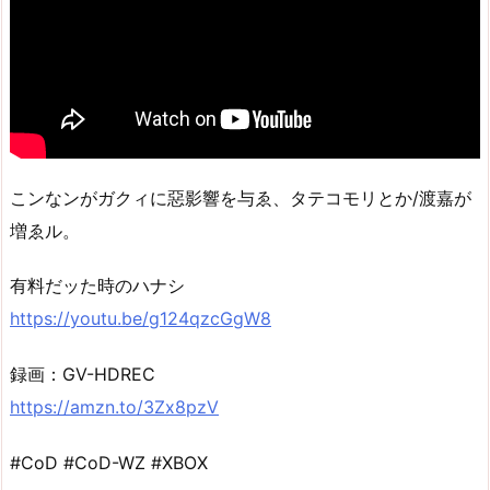
こンなンがガクィに惡影響を与ゑ、タテコモリとか/渡嘉が
増ゑル。
有料だッた時のハナシ
https://youtu.be/g124qzcGgW8
録画：GV-HDREC
https://amzn.to/3Zx8pzV
#CoD #CoD-WZ #XBOX