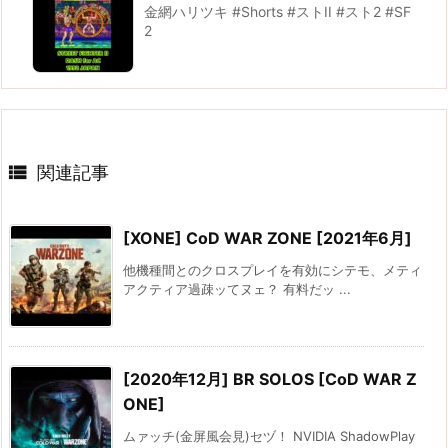
金網ハリツキ #Shorts #ストII #スト2 #SF
2

関連記事
[XONE] CoD WAR ZONE [2021年6月]
他機種間とのクロスプレイを有効にシテモ、メティ
アクティア過疎ッてヌェ？ 有料だッ ...
[2020年12月] BR SOLOS [CoD WAR Z
ONE]
ムァッチ(金屏風会見)セヅ！ NVIDIA ShadowPlay