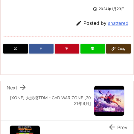

2024年1月23日

Posted by
shattered
Copy

Next
[XONE] 大規模TDM - CoD WAR ZONE [20
21年9月]

Prev