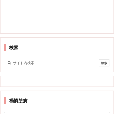
検索
禍憐堕痾