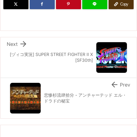
Copy

Next
[ヅィコ実況] SUPER STREET FIGHTER II X
[SF30th]

Prev
悲惨杉流肆拾分 - アンチャーテッド エル・
ドラドの秘宝