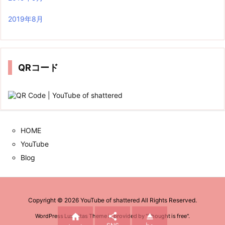
2019年8月
QRコード
HOME
YouTube
Blog
Copyright ©
2026
YouTube of shattered
All Rights Reserved.



WordPress Luxeritas Theme is provided by "
Thought is free
".
SNS
上へ