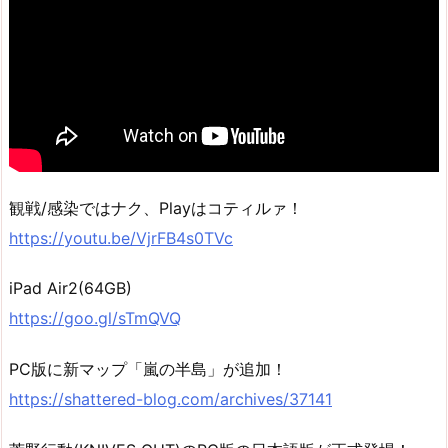
観戦/感染ではナク、Playはコティルァ！
https://youtu.be/VjrFB4s0TVc
iPad Air2(64GB)
https://goo.gl/sTmQVQ
PC版に新マップ「嵐の半島」が追加！
https://shattered-blog.com/archives/37141