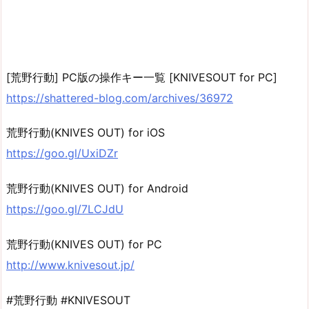
[荒野行動] PC版の操作キー一覧 [KNIVESOUT for PC]
https://shattered-blog.com/archives/36972
荒野行動(KNIVES OUT) for iOS
https://goo.gl/UxiDZr
荒野行動(KNIVES OUT) for Android
https://goo.gl/7LCJdU
荒野行動(KNIVES OUT) for PC
http://www.knivesout.jp/
#荒野行動 #KNIVESOUT