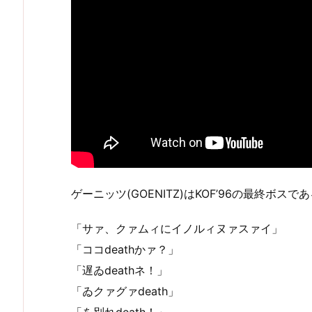
ゲーニッツ(GOENITZ)はKOF’96の最終ボスで
「サァ、クァムィにイノルィヌァスァイ」
「ココdeathかァ？」
「遅ゐdeathネ！」
「ゐクァグァdeath」